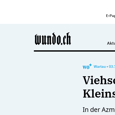
E-Pa
Aktu
Wartau
•
03.
Viehs
Klein
In der Az