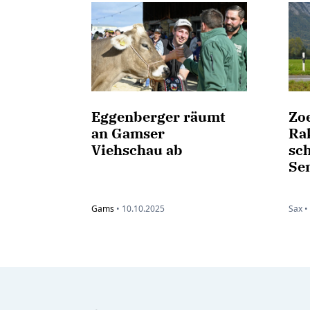
Eggenberger räumt
Zoe
an Gamser
Rak
Viehschau ab
sc
Se
Gams
•
10.10.2025
Sax •