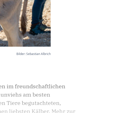
Bilder: Sebastian Albrich
en im freundschaftlichen
raunviehs am besten
n Tiere begutachteten,
nen liebsten Kälber. Mehr zur