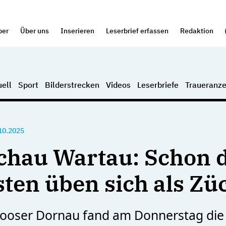
per
Über uns
Inserieren
Leserbrief erfassen
Redaktion
ell
Sport
Bilderstrecken
Videos
Leserbriefe
Traueranze
10.2025
chau Wartau: Schon d
sten üben sich als Zü
mooser Dornau fand am Donnerstag die