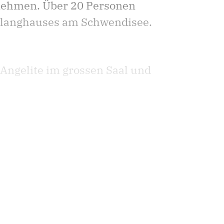
unehmen. Über 20 Personen
 Klanghauses am Schwendisee.
ngelite im grossen Saal und