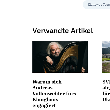
Klangweg Tog
Verwandte Artikel
Warum sich
SV
Andreas
abg
Vollenweider fürs
fü
Klanghaus
Uk
engagiert