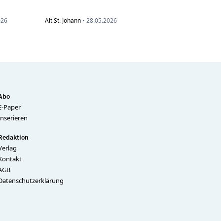
026
Alt St. Johann
•
28.05.2026
Abo
E-Paper
Inserieren
Redaktion
Verlag
Kontakt
AGB
Datenschutzerklärung