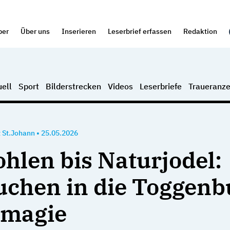
per
Über uns
Inserieren
Leserbrief erfassen
Redaktion
ell
Sport
Bilderstrecken
Videos
Leserbriefe
Traueranze
 St.Johann
•
25.05.2026
ohlen bis Naturjodel:
uchen in die Toggenb
gmagie