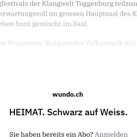
estivals der Klangwelt Toggenburg teilz
erwartungsvoll im grossen Hauptsaal des
ehen bunt gemischt im Saal.
m Programm: Bulgarische Volksmusik mit A
wundo.ch
HEIMAT. Schwarz auf Weiss.
Sie haben bereits ein Abo?
Anmelden