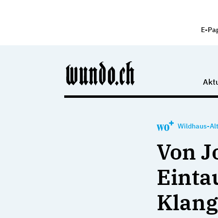
E-Pa
Aktu
Wildhaus-Alt
Von J
Einta
Klan