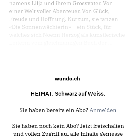
namens Lilja und ihrem Grossvater. Von
einer Welt voller Abenteuer. Von Glück,
Freude und Hoffnung. Kurzum, sie tanzen
«Die Sonnenwächterin» – ein Stück, für
welches sich Noemi Herzog als künstlerische
Leiterin vom gleichnamigen Buch der ...
wundo.ch
HEIMAT. Schwarz auf Weiss.
Sie haben bereits ein Abo?
Anmelden
Sie haben noch kein Abo? Jetzt freischalten
und vollen Zugriff auf alle Inhalte geniesse