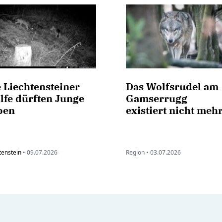
 Liechtensteiner
Das Wolfsrudel am
lfe dürften Junge
Gamserrugg
ben
existiert nicht meh
tenstein
•
09.07.2026
Region •
03.07.2026