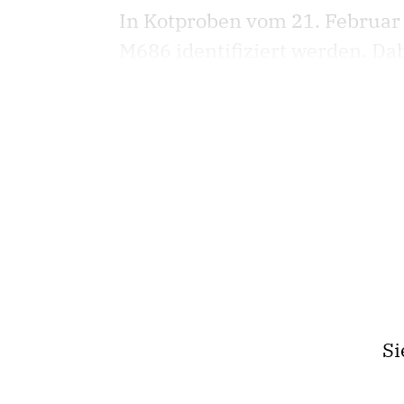
In Kotproben vom 21. Februar
M686 identifiziert werden. Dab
Si