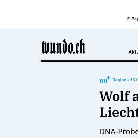
E-Pa
Aktu
Region
•
18.
Wolf 
Liech
DNA-Probe