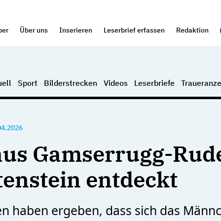
per
Über uns
Inserieren
Leserbrief erfassen
Redaktion
ell
Sport
Bilderstrecken
Videos
Leserbriefe
Traueranze
04.2026
aus Gamserrugg-Rude
tenstein entdeckt
n haben ergeben, dass sich das Männ