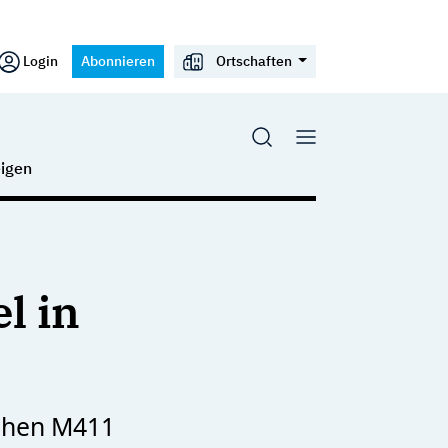
Login
Abonnieren
Ortschaften
igen
l in
chen M411