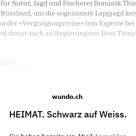
 für Natur, Jagd und Fischerei Dominik Thie
h Russland, um die sogenannte Lappjagd ke
 an der «Vergnügungsreise» (ein Experte be
nd damit auch an Regierungsrat Beat Tinne
tiv ...
wundo.ch
HEIMAT. Schwarz auf Weiss.