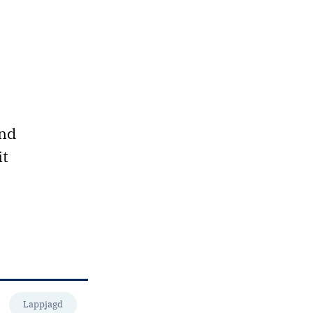
und
it
Lappjagd