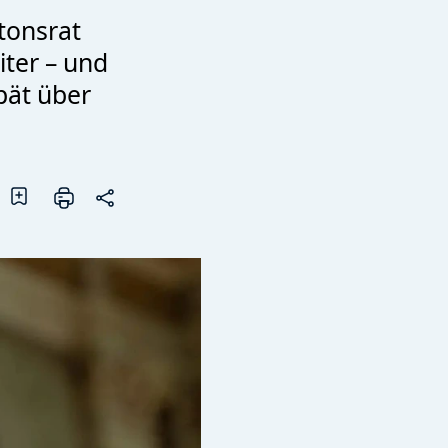
tonsrat
iter – und
pät über