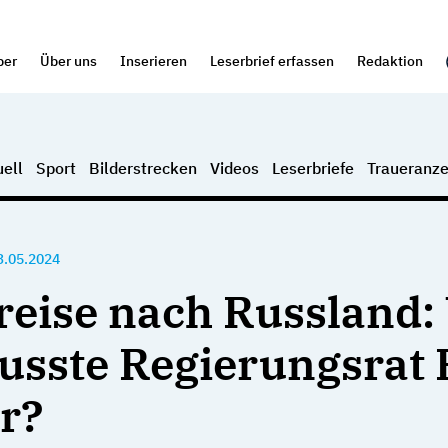
per
Über uns
Inserieren
Leserbrief erfassen
Redaktion
ell
Sport
Bilderstrecken
Videos
Leserbriefe
Traueranze
3.05.2024
reise nach Russland:
wusste Regierungsrat 
r?