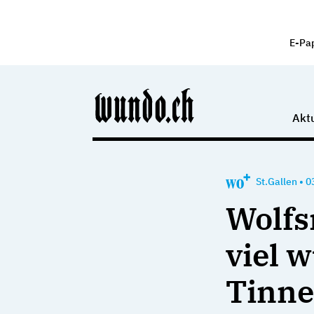
E-Pa
Aktu
St.Gallen
•
0
Wolfs
viel 
Tinne