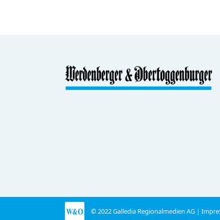
© 2022 Galledia Regionalmedien AG |
Impre