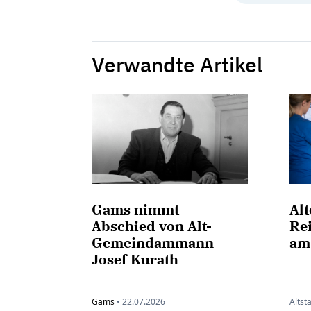
Verwandte Artikel
Gams nimmt
Al
Abschied von Alt-
Rei
Gemeindammann
am
Josef Kurath
Gams
•
22.07.2026
Altst