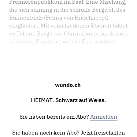
Premierenpublikum im Saal. Eine Mischung,
die sich stimmig in die schroffe Bergwelt des
Bühnenbilds (Fenna von Hirschhedyt)
eingliedert. Mit verschiedenen Ebenen bildet
es Tal und Berge des Glarnerlands, an dessen
höchstem Punkt der weisse Firn leuchtet.
...
wundo.ch
HEIMAT. Schwarz auf Weiss.
Sie haben bereits ein Abo?
Anmelden
Sie haben noch kein Abo? Jetzt freischalten