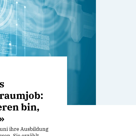
s
Traumjob:
eren bin,
»
Juni ihre Ausbildung
sen. Sie erzählt,