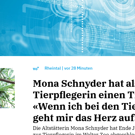
Rheintal
|
vor
28 Minuten
Mona Schnyder hat al
Tierpflegerin einen 
«Wenn ich bei den Ti
geht mir das Herz auf
Die Altstätterin Mona Schnyder hat Ende 
zur Tierpflegerin im Walter Zoo abgeschlos