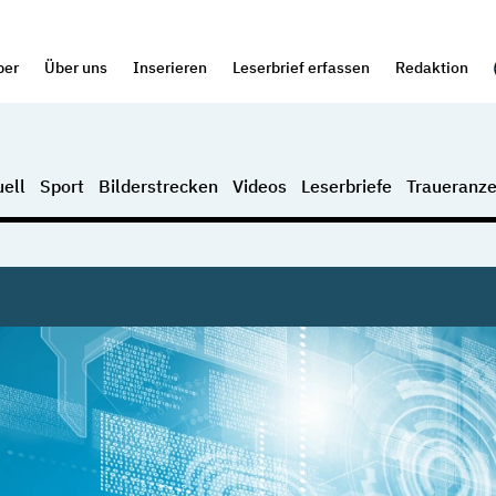
per
Über uns
Inserieren
Leserbrief erfassen
Redaktion
ell
Sport
Bilderstrecken
Videos
Leserbriefe
Traueranze