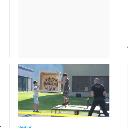
n
r
Region