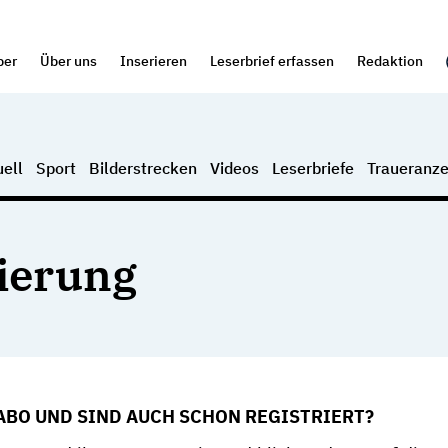
per
Über uns
Inserieren
Leserbrief erfassen
Redaktion
ell
Sport
Bilderstrecken
Videos
Leserbriefe
Traueranze
rierung
 ABO UND SIND AUCH SCHON REGISTRIERT?