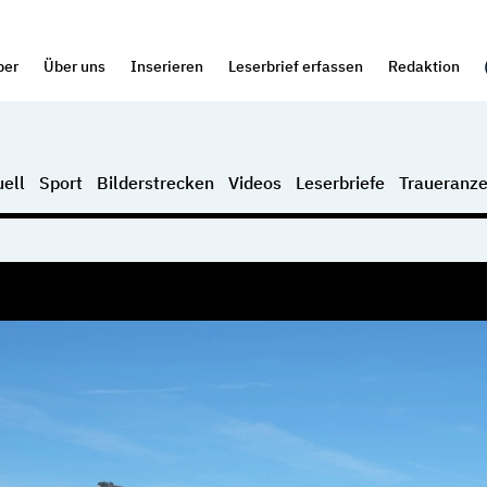
per
Über uns
Inserieren
Leserbrief erfassen
Redaktion
ell
Sport
Bilderstrecken
Videos
Leserbriefe
Traueranze