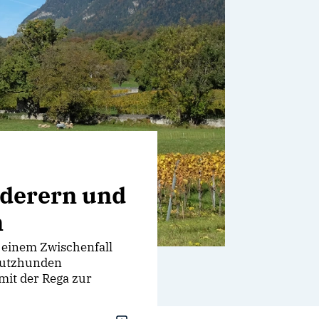
nderern und
n
 einem Zwischenfall
hutzhunden
it der Rega zur