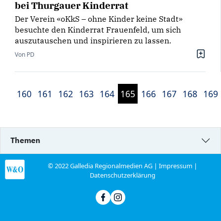
bei Thurgauer Kinderrat
Der Verein «oKkS – ohne Kinder keine Stadt»
besuchte den Kinderrat Frauenfeld, um sich
auszutauschen und inspirieren zu lassen.
Von PD
160
161
162
163
164
165
166
167
168
169
Themen
© 2022 Galledia Regionalmedien AG |
Impressum
|
Datenschutzerklärung