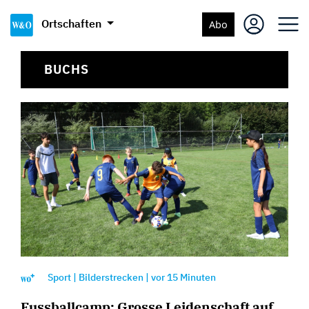
Ortschaften
Abo
BUCHS
Sport
|
Bilderstrecken
|
vor
15 Minuten
Fussballcamp: Grosse Leidenschaft auf