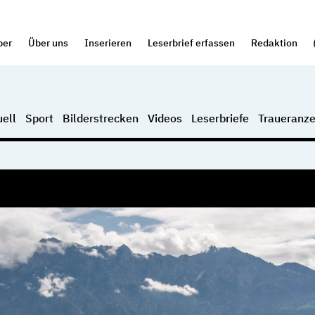
per
Über uns
Inserieren
Leserbrief erfassen
Redaktion
ell
Sport
Bilderstrecken
Videos
Leserbriefe
Traueranze