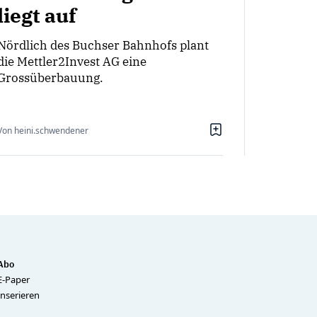
liegt auf
Nördlich des Buchser Bahnhofs plant
die Mettler2Invest AG eine
Grossüberbauung.
Von heini.schwendener
Abo
E-Paper
Inserieren