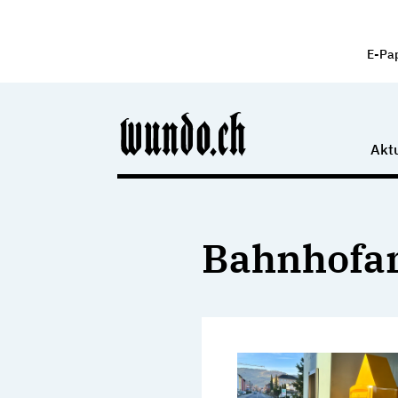
E-Pa
Aktu
Bahnhofar