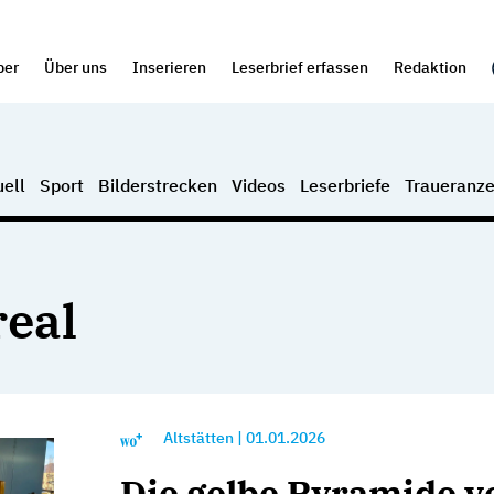
per
Über uns
Inserieren
Leserbrief erfassen
Redaktion
ell
Sport
Bilderstrecken
Videos
Leserbriefe
Traueranze
eal
Altstätten
|
01.01.2026
Die gelbe Pyramide v