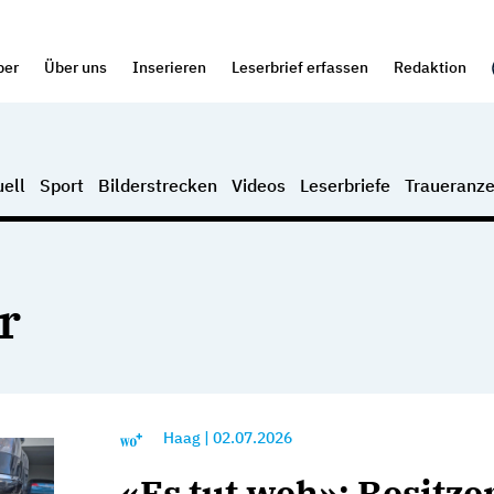
per
Über uns
Inserieren
Leserbrief erfassen
Redaktion
ell
Sport
Bilderstrecken
Videos
Leserbriefe
Traueranze
r
Haag
|
02.07.2026
«Es tut weh»: Besitze