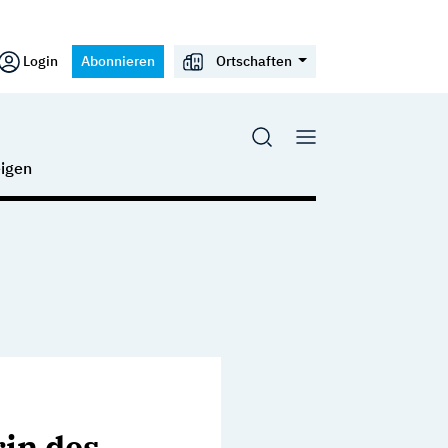
Login
Abonnieren
Ortschaften
igen
rin des