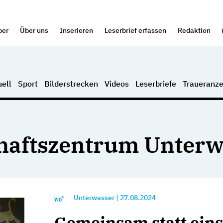
per
Über uns
Inserieren
Leserbrief erfassen
Redaktion
ell
Sport
Bilderstrecken
Videos
Leserbriefe
Traueranze
aftszentrum Unterw
Unterwasser
|
27.08.2024
Gemeinsam statt ein