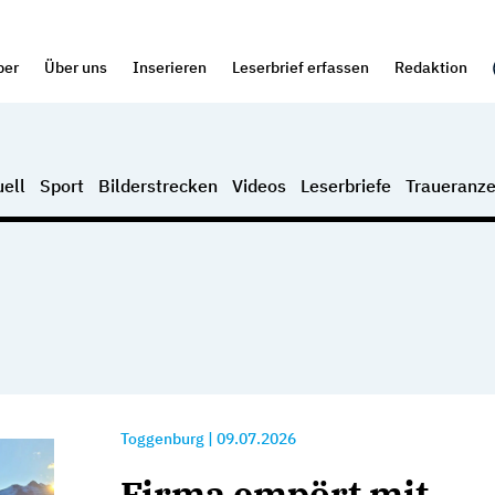
per
Über uns
Inserieren
Leserbrief erfassen
Redaktion
ell
Sport
Bilderstrecken
Videos
Leserbriefe
Traueranze
Toggenburg
|
09.07.2026
Firma empört mit