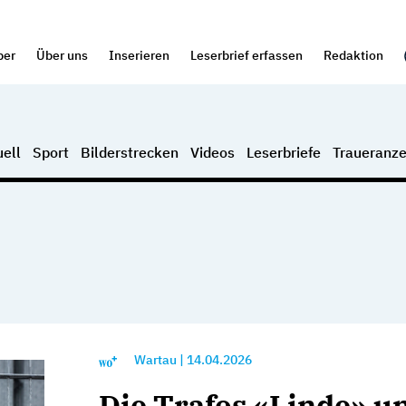
per
Über uns
Inserieren
Leserbrief erfassen
Redaktion
ell
Sport
Bilderstrecken
Videos
Leserbriefe
Traueranze
Wartau
|
14.04.2026
Die Trafos «Linde» u