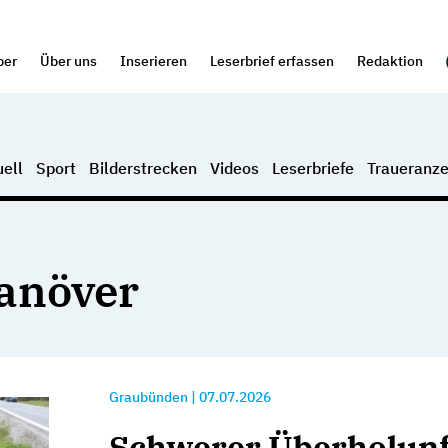
per
Über uns
Inserieren
Leserbrief erfassen
Redaktion
ell
Sport
Bilderstrecken
Videos
Leserbriefe
Traueranze
anöver
Graubünden
|
07.07.2026
Schwerer Überholunf