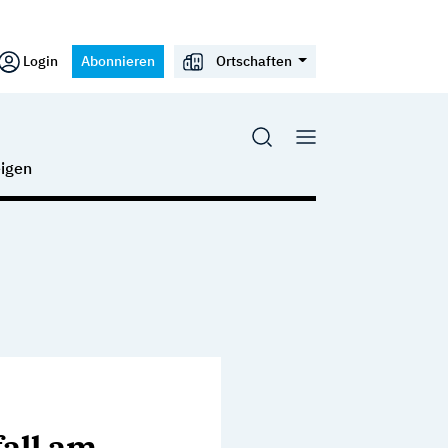
Login
Abonnieren
Ortschaften
igen
all am