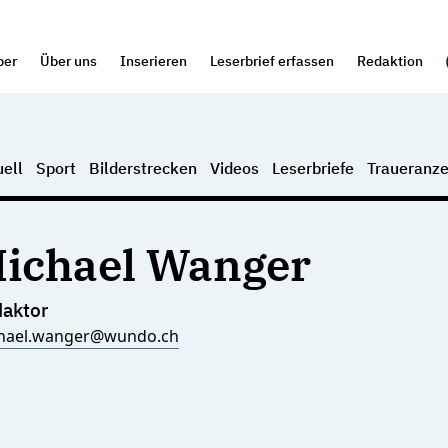
per
Über uns
Inserieren
Leserbrief erfassen
Redaktion
ell
Sport
Bilderstrecken
Videos
Leserbriefe
Traueranze
ichael Wanger
aktor
hael.wanger@wundo.ch