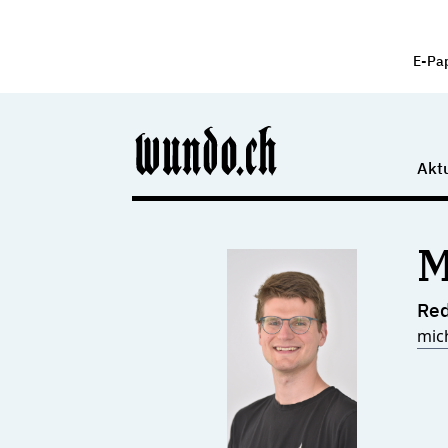
E-Pa
Aktu
M
Red
mic