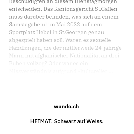
Beschuldigten an diesem Dienstagmorgen
entscheiden. Das Kantonsgericht St.Gallen
muss darüber befinden, was sich an einem
Samstagabend im Mai 2022 auf dem
Sportplatz Hebel in St.Georgen genau
abgespielt haben soll. Waren es sexuelle
Handlungen, die der mittlerweile 24-jährige
Mann mit afghanischer Nationalität an drei
Buben vollzog? Oder war es ein
Missverständnis aufgrund «kultureller ...
wundo.ch
HEIMAT. Schwarz auf Weiss.