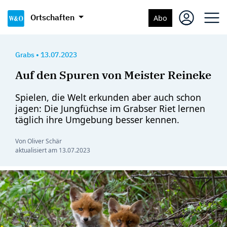
Ortschaften
Abo
Grabs
•
13.07.2023
Auf den Spuren von Meister Reineke
Spielen, die Welt erkunden aber auch schon
jagen: Die Jungfüchse im Grabser Riet lernen
täglich ihre Umgebung besser kennen.
Von Oliver Schär
aktualisiert am
13.07.2023