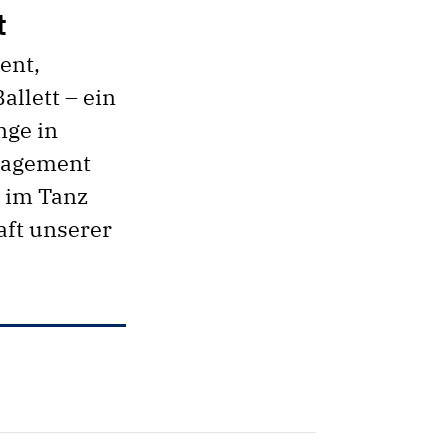
t
ent,
llett – ein
nge in
ngagement
e im Tanz
aft unserer