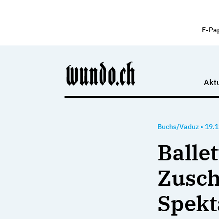
E-Pa
Aktu
Buchs/Vaduz
•
19.1
Balle
Zusch
Spekt