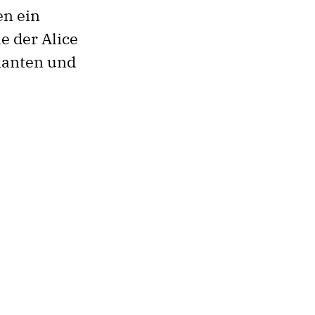
en ein
e der Alice
manten und