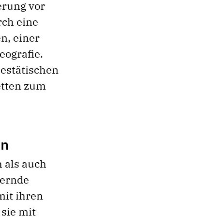
erung vor
ch eine
n, einer
eografie.
jestätischen
etten zum
en
 als auch
dernde
mit ihren
 sie mit