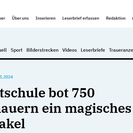
per
Über uns
Inserieren
Leserbrief erfassen
Redaktion
ell
Sport
Bilderstrecken
Videos
Leserbriefe
Traueranze
1.2024
ttschule bot 750
auern ein magisches
akel