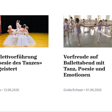
llettvorführung
Vorfreude auf
oesie des Tanzes»
Ballettabend mit
eistert
Tanz, Poesie und
Emotionen
s
•
12.06.2026
Grabs/Schaan •
01.06.2026