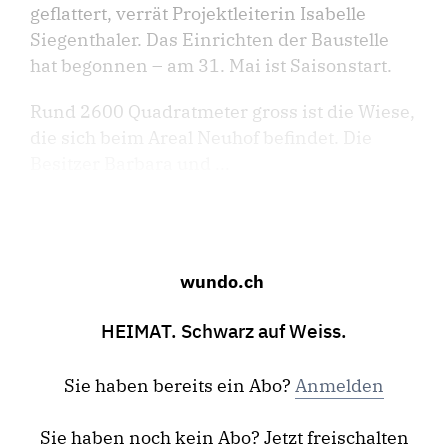
geflattert, verrät Projektleiterin Isabelle
Siegenthaler. Das Einrichten der Baustelle
hat begonnen – am 31. Mai ist Saisonstart.
Rund 2600 Quadratmeter gross ist die Wiese,
die sich beim Areal Neuhof befindet. Die
Besitzer Barbara und ...
wundo.ch
HEIMAT. Schwarz auf Weiss.
Sie haben bereits ein Abo?
Anmelden
Sie haben noch kein Abo? Jetzt freischalten