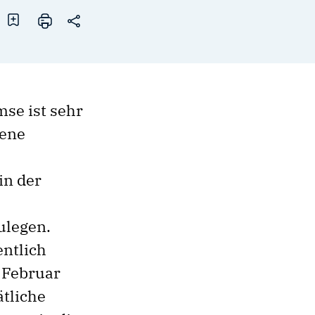
se ist sehr
gene
in der
ulegen.
entlich
e Februar
ätliche