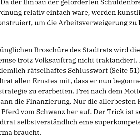
Da der Einbau der geforderten Schuldenbr
nung relativ einfach wäre, werden künstl
nstruiert, um die Arbeitsverweigerung zu 
rünglichen Broschüre des Stadtrats wird die
mse trotz Volksauftrag nicht traktandiert. 
ziemlich rätselhaftes Schlusswort (Seite 51).
dtrat allen Ernstes mit, dass er nun begonn
trategie zu erarbeiten. Frei nach dem Motto
ann die Finanzierung. Nur die allerbesten 
Pferd vom Schwanz her auf. Der Trick ist s
adtrat selbstverständlich eine superkompet
rma braucht.