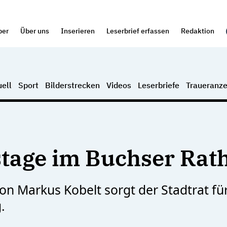
per
Über uns
Inserieren
Leserbrief erfassen
Redaktion
ell
Sport
Bilderstrecken
Videos
Leserbriefe
Traueranze
tage im Buchser Rat
von Markus Kobelt sorgt der Stadtrat fü
.