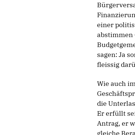
Bürgerversa
Finanzierun
einer polit
abstimmen (
Budgetgemei
sagen: Ja so
fleissig da
Wie auch im
Geschäftspr
die Unterla
Er erfüllt s
Antrag, er w
gleiche Bera