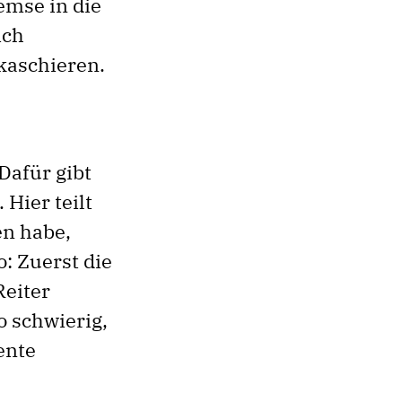
emse in die
ich
kaschieren.
Dafür gibt
 Hier teilt
en habe,
: Zuerst die
Reiter
o schwierig,
ente