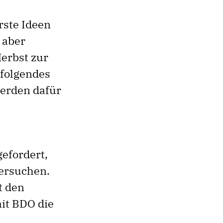
rste Ideen
 aber
erbst zur
 folgendes
werden dafür
efordert,
tersuchen.
t den
mit BDO die