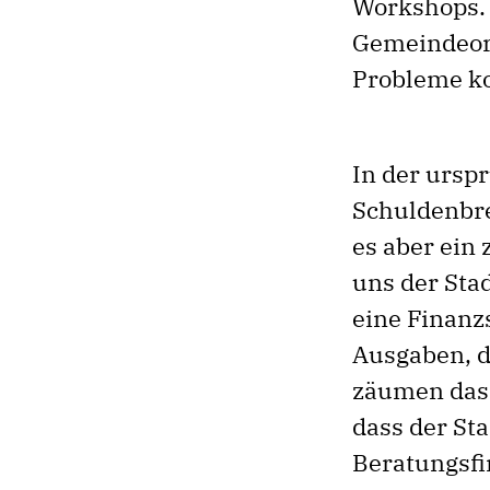
Workshops. 
Gemeindeord
Probleme ko
In der ursp
Schuldenbre
es aber ein 
uns der Sta
eine Finanzs
Ausgaben, d
zäumen das 
dass der St
Beratungsfi