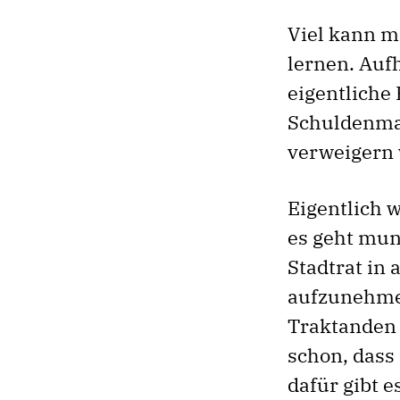
Viel kann m
lernen. Aufh
eigentliche
Schuldenma
verweigern 
Eigentlich 
es geht mun
Stadtrat in
aufzunehmen
Traktanden 
schon, dass 
dafür gibt e