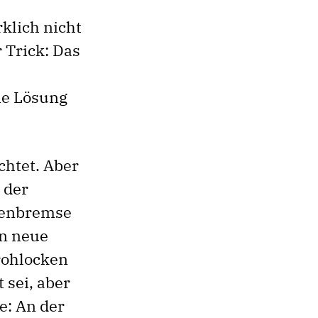
klich nicht
 Trick: Das
ie Lösung
chtet. Aber
 der
ldenbremse
on neue
rohlocken
 sei, aber
e: An der