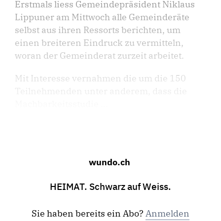
Erstmals liess Gemeindepräsident Niklaus
Lippuner am Mittwoch alle Gemeinderäte
selbst aus ihren Ressorts berichten, um
einen breiteren Eindruck zu vermitteln,
woran der Gemeinderat zurzeit arbeitet.
Mit Interesse vernahmen die um die 150
Teilnehmenden unter anderem, dass die
Machbarkeitsstudie ...
wundo.ch
HEIMAT. Schwarz auf Weiss.
Sie haben bereits ein Abo?
Anmelden