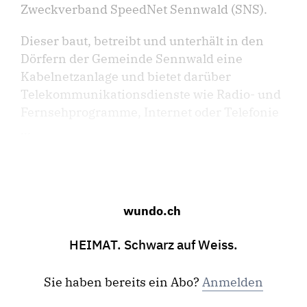
Zweckverband SpeedNet Sennwald (SNS).
Dieser baut, betreibt und unterhält in den
Dörfern der Gemeinde Sennwald eine
Kabelnetzanlage und bietet darüber
Telekommunikationsdienste wie Radio- und
Fernsehprogramme, Internet oder Telefonie
...
wundo.ch
HEIMAT. Schwarz auf Weiss.
Sie haben bereits ein Abo?
Anmelden