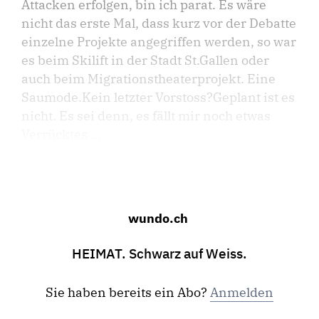
Attacken erfolgen, bin ich parat. Es wäre
nicht das erste Mal, dass kurz vor der Debatte
einzelne Projekte angegriffen werden, so war
es beim Skilift in der Stadt St.Gallen oder
auch beim Migrationstheaterprojekt. Eine
Saumode.Kein letzter Vorstoss?Geplant ist es
nicht. Es sei denn, es fällt mir noch etwas
Verrücktes ...
wundo.ch
HEIMAT. Schwarz auf Weiss.
Sie haben bereits ein Abo?
Anmelden