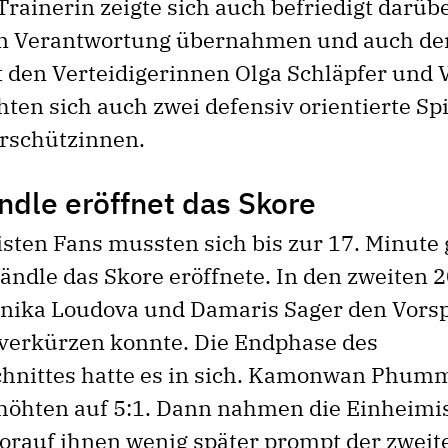
rainerin zeigte sich auch befriedigt darübe
en Verantwortung übernahmen und auch de
t den Verteidigerinnen Olga Schläpfer und 
hten sich auch zwei defensiv orientierte Sp
orschützinnen.
ndle eröffnet das Skore
isten Fans mussten sich bis zur 17. Minute
ändle das Skore eröffnete. In den zweiten 
nika Loudova und Damaris Sager den Vors
 verkürzen konnte. Die Endphase des
chnittes hatte es in sich. Kamonwan Phum
höhten auf 5:1. Dann nahmen die Einheimi
orauf ihnen wenig später prompt der zweite