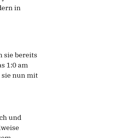
dern in
 sie bereits
as 1:0 am
 sie nun mit
ich und
ilweise
esem