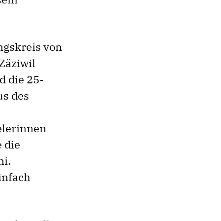
ngskreis von
Zäziwil
d die 25-
us des
elerinnen
e die
i.
einfach