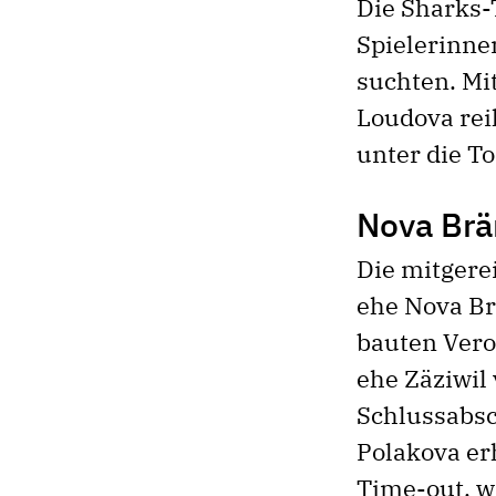
Die Sharks-T
Spielerinn
suchten. Mi
Loudova rei
unter die T
Nova Brä
Die mitgere
ehe Nova Br
bauten Vero
ehe Zäziwil
Schlussabs
Polakova er
Time-out, w