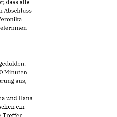
r, dass alle
n Abschluss
Veronika
ielerinnen
 gedulden,
20 Minuten
prung aus,
ma und Hana
schen ein
 Treffer