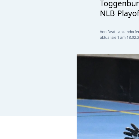
Toggenburg
NLB-Playof
Von Beat Lanzendorfe
aktualisiert am
18.02.