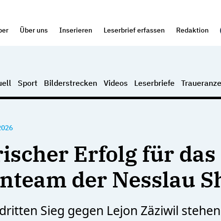
per
Über uns
Inserieren
Leserbrief erfassen
Redaktion
ell
Sport
Bilderstrecken
Videos
Leserbriefe
Traueranze
2026
ischer Erfolg für das
nteam der Nesslau S
ritten Sieg gegen Lejon Zäziwil stehen