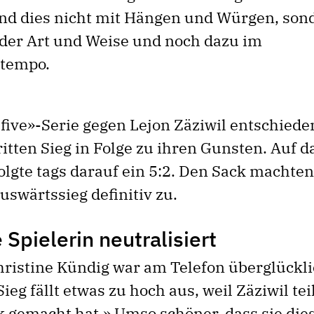
Und dies nicht mit Hängen und Würgen, son
er Art und Weise und noch dazu im
stempo.
 five»-Serie gegen Lejon Zäziwil entschieden
itten Sieg in Folge zu ihren Gunsten. Auf d
olgte tags darauf ein 5:2. Den Sack machten
uswärtssieg definitiv zu.
 Spielerin neutralisiert
hristine Kündig war am Telefon überglückl
Sieg fällt etwas zu hoch aus, weil Zäziwil te
k gemacht hat.» Umso schöner, dass sie di