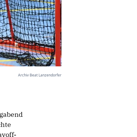
Archiv Beat Lanzendorfer
agabend
chte
ayoff-