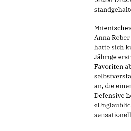
standgehalt
Mitentschei
Anna Reber 
hatte sich k
Jährige ers
Favoriten a
selbstverst
an, die eine
Defensive h
«Unglaublich
sensationell