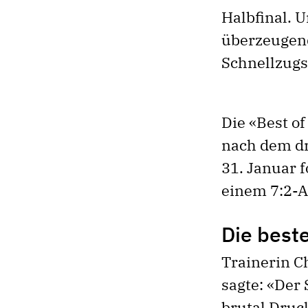
Halbfinal. 
überzeugend
Schnellzug
Die «Best of
nach dem dr
31. Januar f
einem 7:2-A
Die beste
Trainerin C
sagte: «Der 
brutal Druc