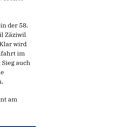
in der 58.
l Zäziwil
«Klar wird
mfahrt im
m Sieg auch
ie
h.
nnt am