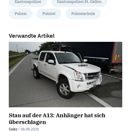
Kantonspolizei
Kantonspolizei St. Gallen
Polizei
Polizist
Polizeischule
Verwandte Artikel
Stau auf der A13: Anhänger hat sich
überschlagen
Salez
•
06.08.2026