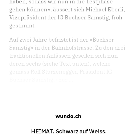
haben, sodass wir nun in die Testphase
gehen können», äussert sich Michael Eberli,
Vizepräsident der IG Buchser Samstig, froh
gestimmt.
Auf zwei Jahre befristet ist der «Buchser
Samstig» in der Bahnhofstrasse. Zu den drei
traditionellen Anlässen gesellen sich nun
deren sechs (siehe Text unten), welche
gemäss Rolf Sturzenegger, Präsident IG
Buchser Samstig, «zur ...
wundo.ch
HEIMAT. Schwarz auf Weiss.