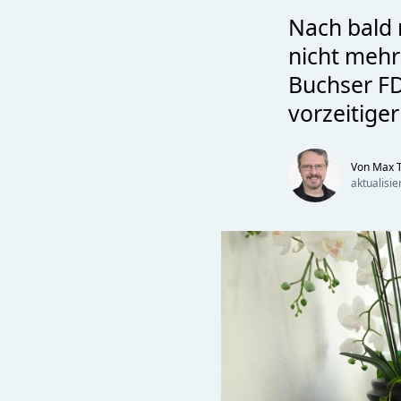
Nach bald n
nicht mehr
Buchser FD
vorzeitiger
Von Max T
aktualisi