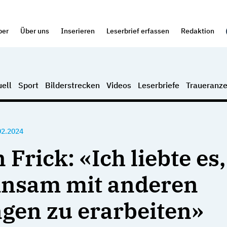
per
Über uns
Inserieren
Leserbrief erfassen
Redaktion
ell
Sport
Bilderstrecken
Videos
Leserbriefe
Traueranze
02.2024
 Frick: «Ich liebte es,
nsam mit anderen
gen zu erarbeiten»