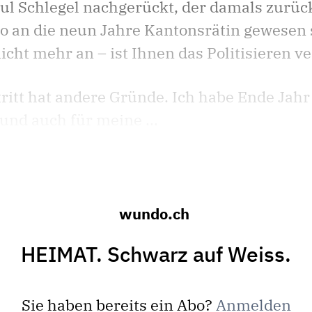
ul Schlegel nachgerückt, der damals zurückt
so an die neun Jahre Kantonsrätin gewesen 
icht mehr an – ist Ihnen das Politisieren ve
tritt hat andere Gründe. Ich habe Ende Jah
und auch für meine ...
wundo.ch
HEIMAT. Schwarz auf Weiss.
Sie haben bereits ein Abo?
Anmelden