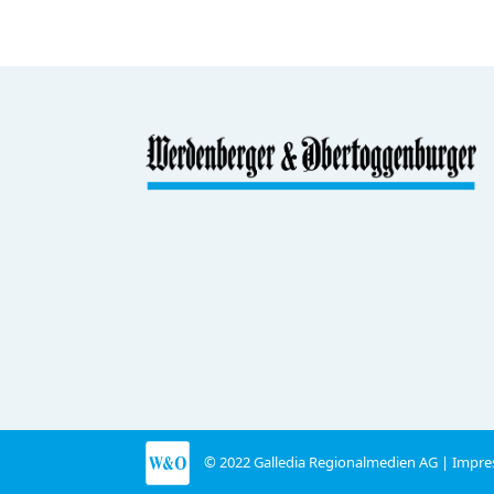
© 2022 Galledia Regionalmedien AG |
Impre