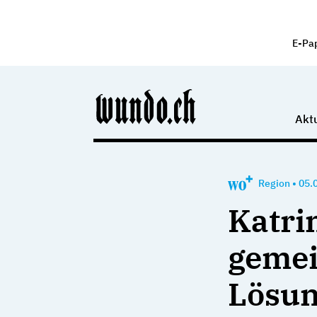
E-Pa
Aktu
Region
•
05.
Katrin
gemei
Lösun