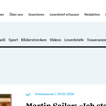
per
Über uns
Inserieren
Leserbrief erfassen
Redaktion
ell
Sport
Bilderstrecken
Videos
Leserbriefe
Traueranze
Unterwasser
|
24.03.2026
Martin Sailer: «Ich st