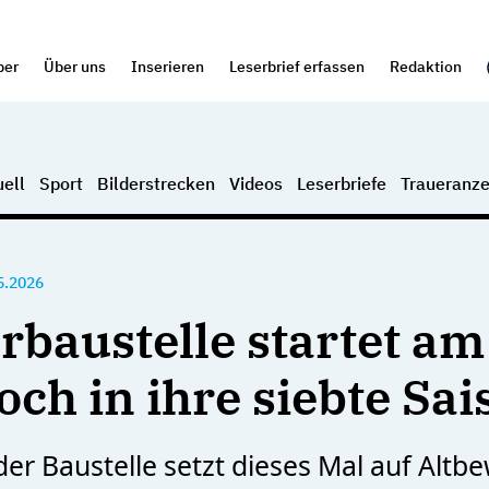
per
Über uns
Inserieren
Leserbrief erfassen
Redaktion
ell
Sport
Bilderstrecken
Videos
Leserbriefe
Traueranze
5.2026
rbaustelle startet am
och in ihre siebte Sai
er Baustelle setzt dieses Mal auf Altb