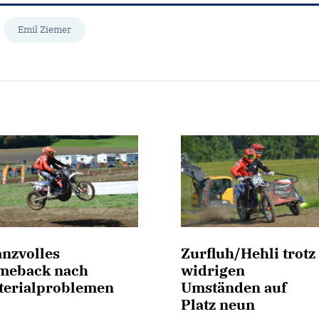
Emil Ziemer
anzvolles
Zurfluh/Hehli trotz
meback nach
widrigen
terialproblemen
Umständen auf
Platz neun