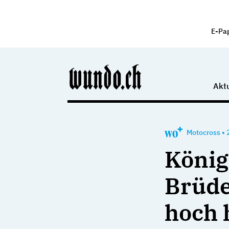
E-Pa
Aktu
Motocross
•
König
Brüde
hoch 