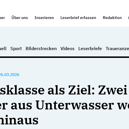
per
Über uns
Inserieren
Leserbrief erfassen
Redaktion
ell
Sport
Bilderstrecken
Videos
Leserbriefe
Traueranze
26.03.2026
sklasse als Ziel: Zwei
r aus Unterwasser w
hinaus