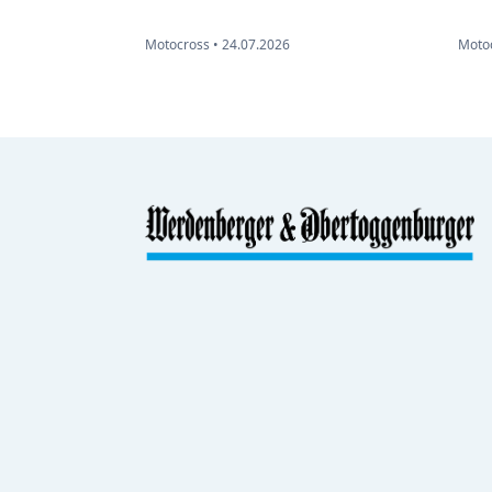
Motocross •
24.07.2026
Motoc