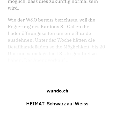
möglich, dass dies zukünftig normal sein
wird.
Wie der W&O bereits berichtete, will die
Regierung des Kantons St. Gallen die
Ladenöffnungszeiten um eine Stunde
ausdehnen. Unter der Woche hätten die
Detailhandelläden so die Möglichkeit, bis 20
Uhr und samstags bis 18 Uhr geöffnet zu
haben. Der Abendverkauf ...
wundo.ch
HEIMAT. Schwarz auf Weiss.