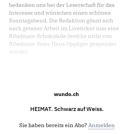
bedanken uns bei der Leserschaft für das
Interesse und wünschen einen schönen
Sonntagabend. Die Redaktion gönnt sich
nach getaner Arbeit im Liveticker nun eine
Ribelmais-Schokolade (welche nicht von
Ribelmais-Vater Hans Oppliger gespendet
wurde).
...
wundo.ch
HEIMAT. Schwarz auf Weiss.
Sie haben bereits ein Abo?
Anmelden