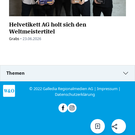
Helvetikett AG holt sich den
Weltmeistertitel
Grabs
•
23.06.2026
Themen
© 2022 Galledia Regionalmedien AG |
Impressum
|
Datenschutzerklärung