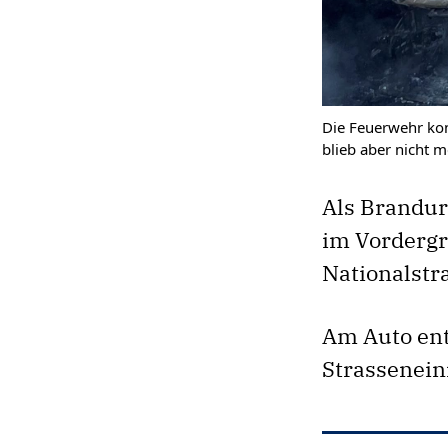
Die Feuerwehr kon
blieb aber nicht m
Als Brandur
im Vordergr
Nationalstr
Am Auto ent
Strasseneinr