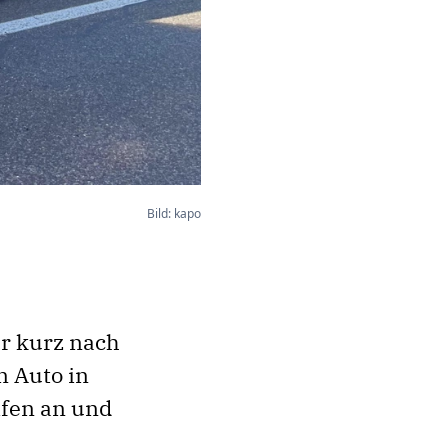
Bild: kapo
hr kurz nach
n Auto in
ifen an und