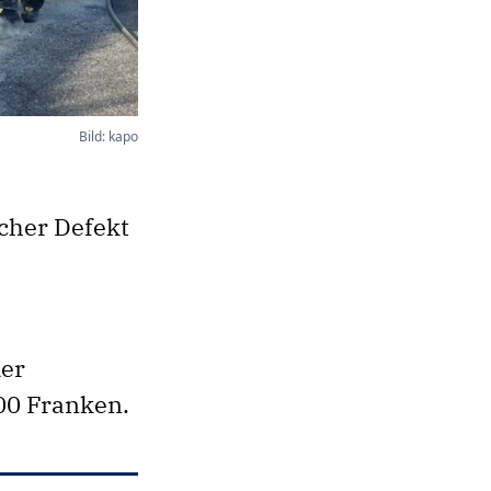
Bild: kapo
scher Defekt
der
000 Franken.