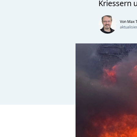
Kriessern 
Von Max T
aktualisi