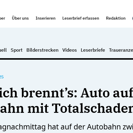
per
Über uns
Inserieren
Leserbrief erfassen
Redaktion
ell
Sport
Bilderstrecken
Videos
Leserbriefe
Traueranze
25
ich brennt’s: Auto au
ahn mit Totalschade
agnachmittag hat auf der Autobahn zw