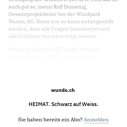
auch gut so, meint Rolf Domenig,
Gesamtprojektleiter bei der Windpark
Wartau AG. Denn nur so kann sichergestellt
werden, dass alle Fragen beantwortet und
alle Einflüsse berücksichtigt werden.
Schon im August 2025 sagte Domenig
gegenüber dem W&O, dass es für den ...
wundo.ch
HEIMAT. Schwarz auf Weiss.
Sie haben bereits ein Abo?
Anmelden