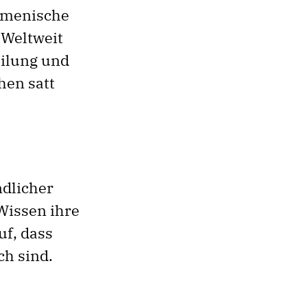
kumenische
 Weltweit
eilung und
hen satt
dlicher
Wissen ihre
uf, dass
ch sind.