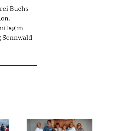
rrei Buchs-
ion.
ittag in
g Sennwald
.