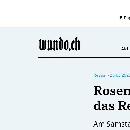
E-Pa
Aktu
Region
•
25.03.202
Rosen
das R
Am Samstag