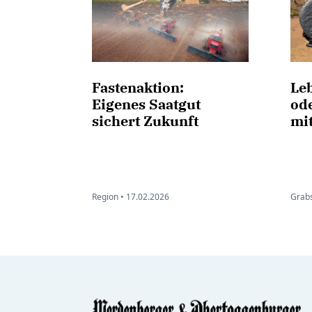
Fastenaktion:
Le
Eigenes Saatgut
od
sichert Zukunft
mi
Region •
17.02.2026
Grabs