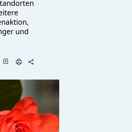
Standorten
eitere
enaktion,
nger und