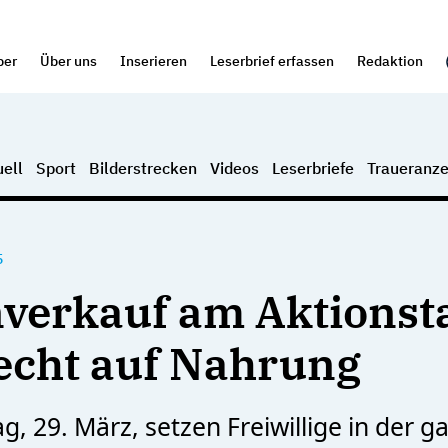
per
Über uns
Inserieren
Leserbrief erfassen
Redaktion
ell
Sport
Bilderstrecken
Videos
Leserbriefe
Traueranze
5
verkauf am Aktionsta
echt auf Nahrung
, 29. März, setzen Freiwillige in der g