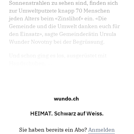
Sonnenstrahlen zu sehen sind, finden sich
zur Umweltputzete knapp 70 Menschen
jeden Alters beim «Zinslihof» ein. «Die
Gemeinde und die Umwelt danken euch für
den Einsatz», sagte Gemeinderätin Ursula
Wunder Novotny bei der Begrüssung.
Und schon ging es los, ausgerüstet mit
Handschuhen, ...
wundo.ch
HEIMAT. Schwarz auf Weiss.
Sie haben bereits ein Abo?
Anmelden