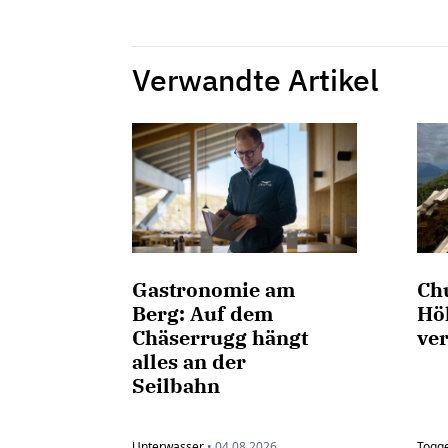
Verwandte Artikel
Gastronomie am
Chu
Berg: Auf dem
Hö
Chäserrugg hängt
ve
alles an der
Seilbahn
Unterwasser
•
04.08.2026
Togg