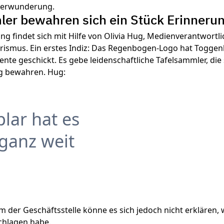
Verwunderung.
er bewahren sich ein Stück Erinneru
ng findet sich mit Hilfe von Olivia Hug, Medienverantwortli
ismus. Ein erstes Indiz: Das Regenbogen-Logo hat Togge
Rente geschickt. Es gebe leidenschaftliche Tafelsammler, die 
g bewahren. Hug:
lar hat es
 ganz weit
m der Geschäftsstelle könne es sich jedoch nicht erklären, w
chlagen habe.