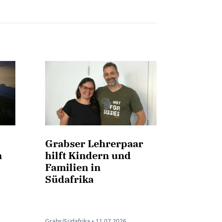
Grabser Lehrerpaar
n
hilft Kindern und
Familien in
Südafrika
Grabs/Südafrika •
11.07.2026