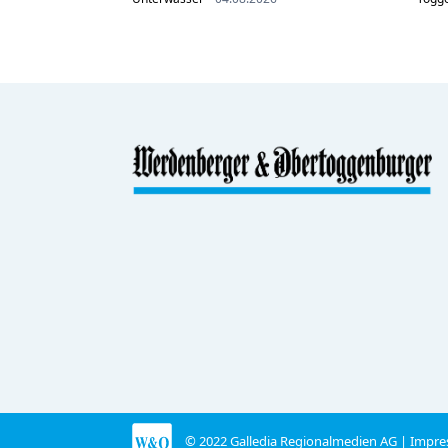
© 2022 Galledia Regionalmedien AG |
Impre