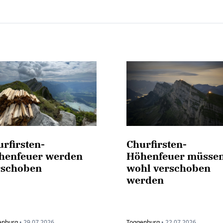
rfirsten-
Churfirsten-
henfeuer werden
Höhenfeuer müsse
rschoben
wohl verschoben
werden
enburg
•
29.07.2026
Toggenburg
•
22.07.2026