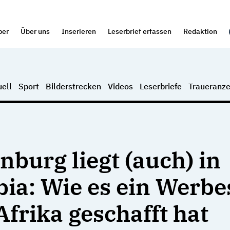
per
Über uns
Inserieren
Leserbrief erfassen
Redaktion
ell
Sport
Bilderstrecken
Videos
Leserbriefe
Traueranze
nburg liegt (auch) in
ia: Wie es ein Werbe
Afrika geschafft hat