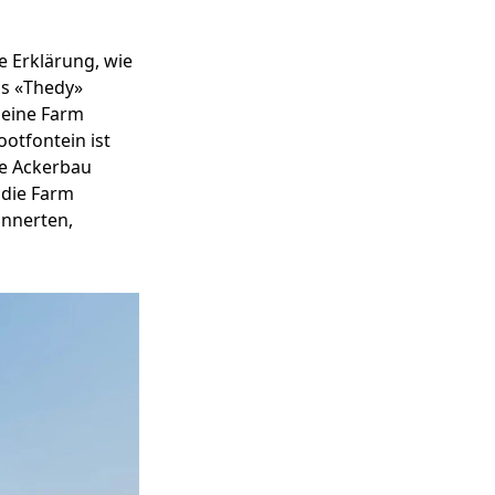
e Erklärung, wie
ns «Thedy»
 eine Farm
otfontein ist
le Ackerbau
 die Farm
innerten,