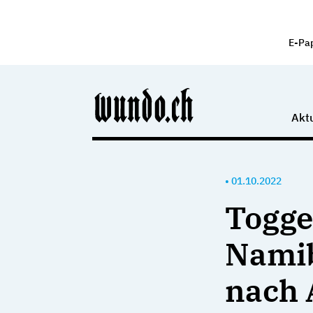
E-Pa
Aktu
•
01.10.2022
Togge
Namib
nach 