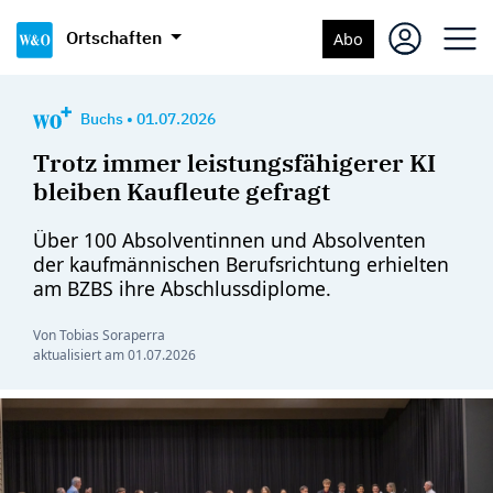
Ortschaften
Abo
Buchs
•
01.07.2026
Trotz immer leistungsfähigerer KI
bleiben Kaufleute gefragt
Über 100 Absolventinnen und Absolventen
der kaufmännischen Berufsrichtung erhielten
am BZBS ihre Abschlussdiplome.
Von Tobias Soraperra
aktualisiert am
01.07.2026