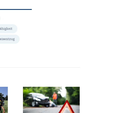
ähigkeit
eisentzug