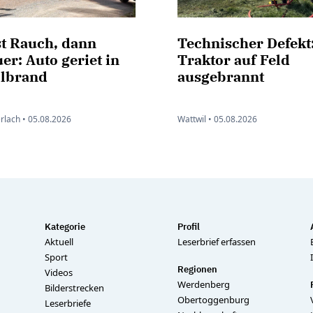
st Rauch, dann
Technischer Defekt
er: Auto geriet in
Traktor auf Feld
llbrand
ausgebrannt
rlach •
05.08.2026
Wattwil •
05.08.2026
Kategorie
Profil
Aktuell
Leserbrief erfassen
Sport
Regionen
Videos
Werdenberg
Bilderstrecken
Obertoggenburg
Leserbriefe