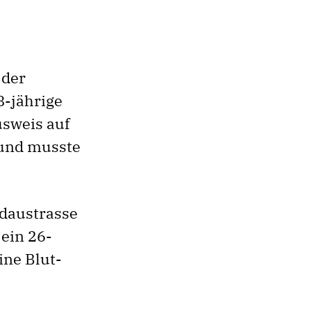
 der
8-jährige
usweis auf
 und musste
ldaustrasse
 ein 26-
ine Blut-