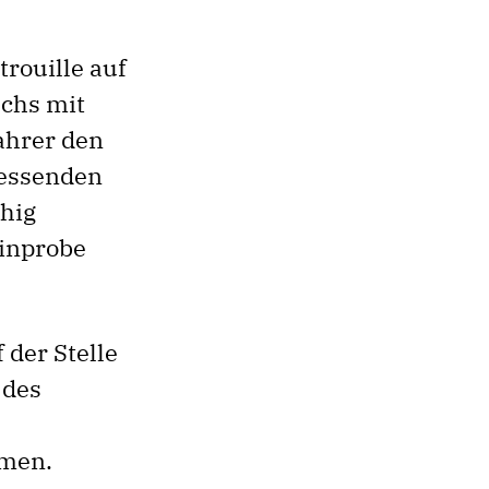
rouille auf
uchs mit
ahrer den
iessenden
ähig
rinprobe
der Stelle
 des
hmen.