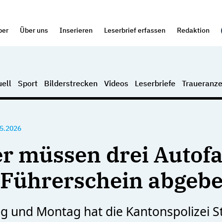
per
Über uns
Inserieren
Leserbrief erfassen
Redaktion
ell
Sport
Bilderstrecken
Videos
Leserbriefe
Traueranze
5.2026
r müssen drei Autof
 Führerschein abgeb
 und Montag hat die Kantonspolizei St