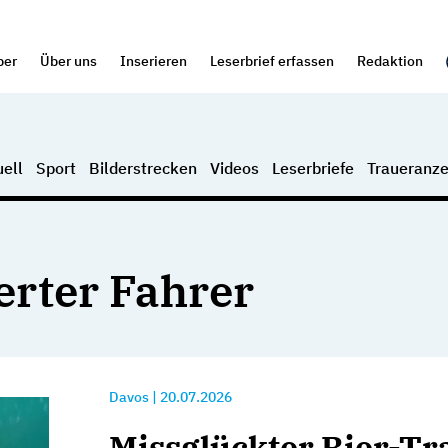
per
Über uns
Inserieren
Leserbrief erfassen
Redaktion
ell
Sport
Bilderstrecken
Videos
Leserbriefe
Traueranze
erter Fahrer
Davos
|
20.07.2026
Missglückter Bier-Tr