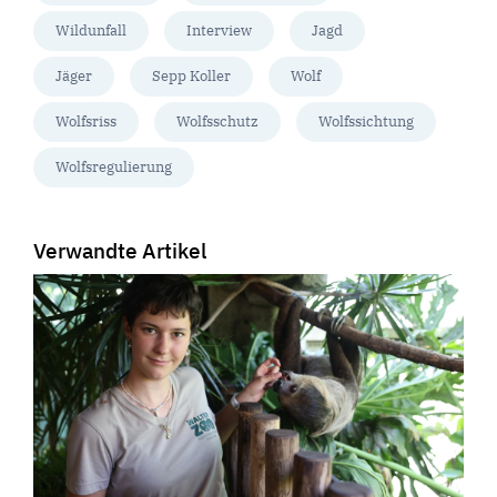
Wildunfall
Interview
Jagd
Jäger
Sepp Koller
Wolf
Wolfsriss
Wolfsschutz
Wolfssichtung
Wolfsregulierung
Verwandte Artikel