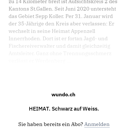
zu 14 Kilometer breit ist Aufsichtskreis 2 des
Kantons St.Gallen. Seit Juni 2020 untersteht
das Gebiet Sepp Koller. Per 31. Januar wird
der 35-Jährige den Kreis aber verlassen: Er
wechselt in seine Heimat Appenzell
Innerrhoden. Dort ist er fortan Jagd- und
Fischereiverwalter und damit gleichzeitig
Amtsleiter. Ganz ohne Trennungsschmerz
verlässt er Werdenberg ...
wundo.ch
HEIMAT. Schwarz auf Weiss.
Sie haben bereits ein Abo?
Anmelden