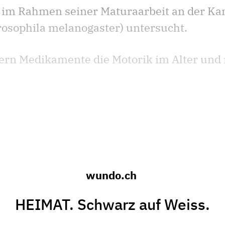
 im Rahmen seiner Maturaarbeit an der Ka
rosophila melanogaster) untersucht.
fern Medikamente die Motorik im Alter und 
wundo.ch
HEIMAT. Schwarz auf Weiss.