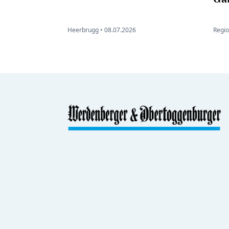
Heerbrugg •
08.07.2026
Regio