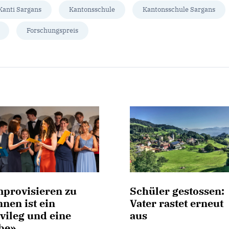
Kanti Sargans
Kantonsschule
Kantonsschule Sargans
Forschungspreis
mprovisieren zu
Schüler gestossen:
nen ist ein
Vater rastet erneut
vileg und eine
aus
be»