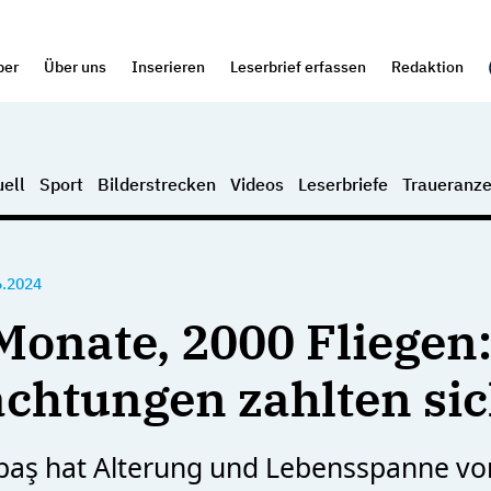
per
Über uns
Inserieren
Leserbrief erfassen
Redaktion
ell
Sport
Bilderstrecken
Videos
Leserbriefe
Traueranze
6.2024
Monate, 2000 Fliegen:
chtungen zahlten sic
baş hat Alterung und Lebensspanne vo