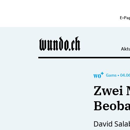
E-Pa
Aktu
Gams
•
04.0
Zwei 
Beoba
David Sala