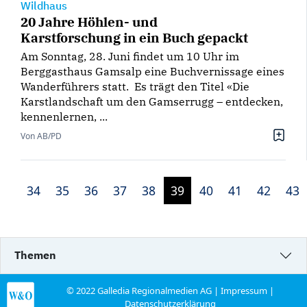
Wildhaus
20 Jahre Höhlen- und
Karstforschung in ein Buch gepackt
Am Sonntag, 28. Juni findet um 10 Uhr im
Berggasthaus Gamsalp eine Buchvernissage eines
Wanderführers statt. Es trägt den Titel «Die
Karstlandschaft um den Gamserrugg – entdecken,
kennenlernen, ...
Von AB/PD
34
35
36
37
38
39
40
41
42
43
Themen
© 2022 Galledia Regionalmedien AG |
Impressum
|
Datenschutzerklärung