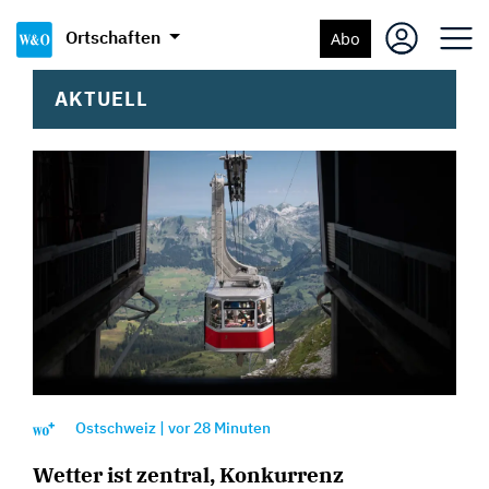
Ortschaften
Abo
AKTUELL
Ostschweiz
|
vor
28 Minuten
Wetter ist zentral, Konkurrenz