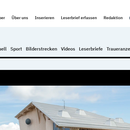
per
Über uns
Inserieren
Leserbrief erfassen
Redaktion
ell
Sport
Bilderstrecken
Videos
Leserbriefe
Traueranze