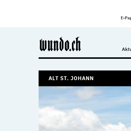
E-Pa
Aktu
ALT ST. JOHANN