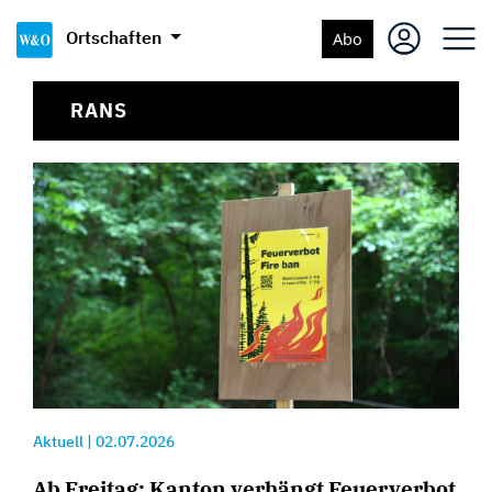
Ortschaften
Abo
RANS
Aktuell
|
02.07.2026
Ab Freitag: Kanton verhängt Feuerverbot