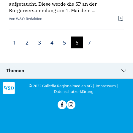
aufgetaucht. Diese werde die SP an der
Bürgerversammlung am 1. Mai dem ...
Von W&O-Redaktion
1
2
3
4
5
6
7
Themen
© 2022 Galledia Regionalmedien AG |
Impressum
|
Datenschutzerklärung