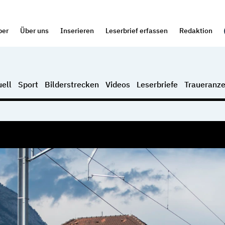
per
Über uns
Inserieren
Leserbrief erfassen
Redaktion
ell
Sport
Bilderstrecken
Videos
Leserbriefe
Traueranze